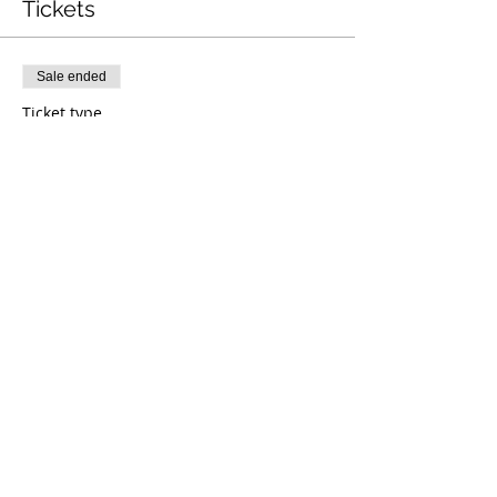
Tickets
Sale ended
Ticket type
MEMBRES WFTCC
More info
Price
$0.00
Share this event